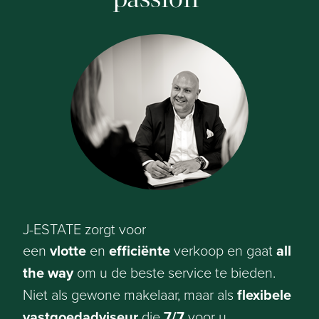
J-ESTATE zorgt voor
een
vlotte
en
efficiënte
verkoop en gaat
all
the way
om u de beste service te bieden.
Niet als gewone makelaar, maar als
flexibele
vastgoedadviseur
die
7/7
voor u