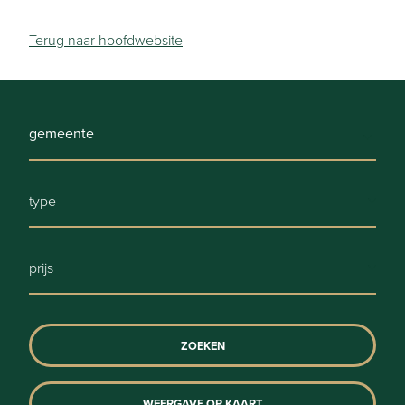
Terug naar hoofdwebsite
type
prijs
ZOEKEN
WEERGAVE OP KAART