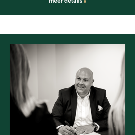
meer details
Algemeen
Adres:
Marbella
Referentie:
JS/TK/0151
Type:
Penthouse