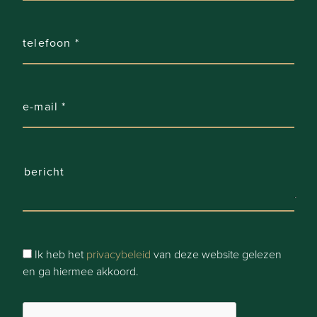
Tuin oriëntatie:
Zuid-Oost
Tuin kwaliteit:
Verzorgd
Garage:
2 (2 plaatsen)
Garage Types:
Vrijstaand steen
Parking:
Ja
Ik heb het
privacybeleid
van deze website gelezen
en ga hiermee akkoord.