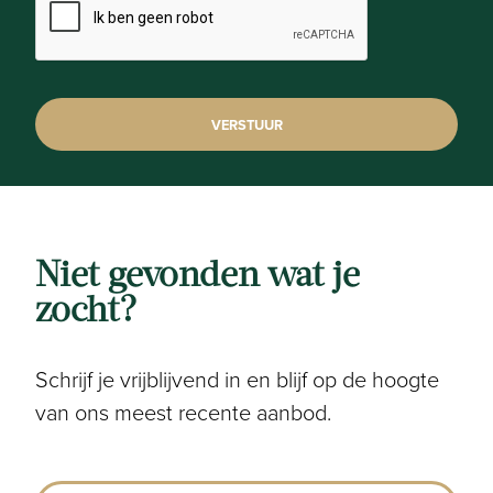
Comfort
Snelweg:
Ja - op 1500 m tot 2000 m
Treinstation:
Ja - op 1500 m tot 2000 m
Niet gevonden wat je
zocht?
Kadastrale gegevens
Niet geïndexeerd K.I.:
Schrijf je vrijblijvend in en blijf op de hoogte
€ 436
van ons meest recente aanbod.
Kadastrale Oppervlakte:
181 m²