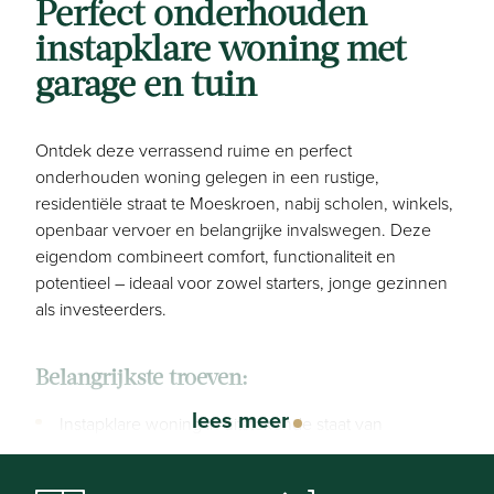
Perfect onderhouden
instapklare woning met
garage en tuin
Ontdek deze verrassend ruime en perfect
onderhouden woning gelegen in een rustige,
residentiële straat te Moeskroen, nabij scholen, winkels,
openbaar vervoer en belangrijke invalswegen. Deze
eigendom combineert comfort, functionaliteit en
potentieel – ideaal voor zowel starters, jonge gezinnen
als investeerders.
Belangrijkste troeven:
lees meer
Instapklare woning in uitstekende staat van
onderhoud
Ruime privatieve garage achteraan, toegankelijk via