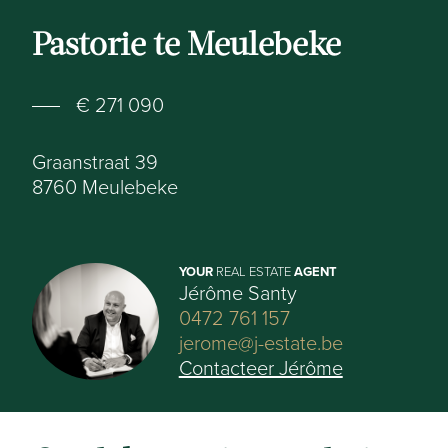
Pastorie te Meulebeke
€ 271 090
Graanstraat 39
8760
Meulebeke
YOUR
REAL ESTATE
AGENT
Jérôme Santy
0472 761 157
jerome@j-estate.be
Contacteer Jérôme