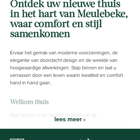
Ontdek uw nieuwe thuis
in het hart van Meulebeke,
waar comfort en stijl
samenkomen
Ervaar het gemak van moderne voorzieningen, de
elegantie van doordacht design en de weelde van
hoogwaardige afwerkingen. Stap binnen en laat u
verrassen door een leven waarin kwaliteit en comfort
hand in hand gaan.
Welkom thuis
Stap binnen in de serene charme van dit
lees meer
nieuwbouwproject, gelegen in het rustige Meulebeke.
Genesteld op ruime percelen, biedt elke gesloten
bebouwing een oase van rust en ruimte. Luxe en