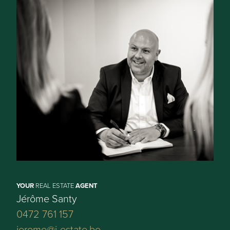
176 m²
Perceelbreedte:
6 m
Perceeldiepte:
29,48 m
Bebouwde opp.:
72 m²
Bewoonbare opp.:
137 m²
YOUR
REAL ESTATE
AGENT
Type constructie:
Jérôme Santy
Traditioneel
0472 761 157
jerome@j-estate.be