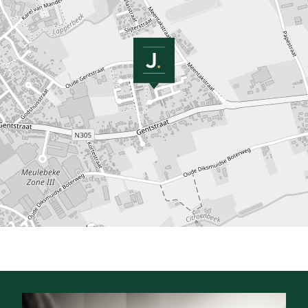
Referentie:
BV/TK/0603
Vraagprijs:
€ 271.090
Type:
Pastorie
Beschikbaar vanaf:
Bij akte
Ligging:
Landelijk, In woonwijk, Aan rustige weg, Open ligging,
Residentieel, Verkaveling
Perceeloppervlakte: