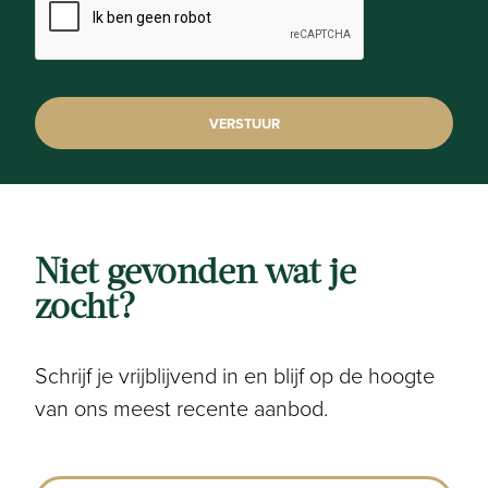
72 m²
Tuin breedte:
6 m
Tuin diepte:
12 m
Tuin oriëntatie:
Niet gevonden wat je
Noord-Oost
zocht?
Tuin kwaliteit:
Aan te leggen
Schrijf je vrijblijvend in en blijf op de hoogte
van ons meest recente aanbod.
Comfort