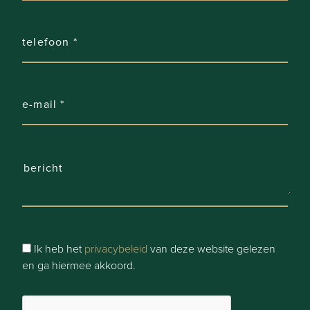
Slaapkamers:
3
Badkamers:
1
WC:
2
Woonkamer:
45 m²
, Woonkamer
Keuken:
Ik heb het
privacybeleid
van deze website gelezen
18 m²
, Open keuken
en ga hiermee akkoord.
Tuin: