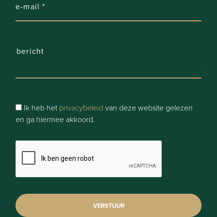
Ja
Kelder:
Ja
Terras:
Ja
Parking:
Ik heb het
privacybeleid
van deze website gelezen
1
en ga hiermee akkoord.
Parking Types:
Privé
Comfort