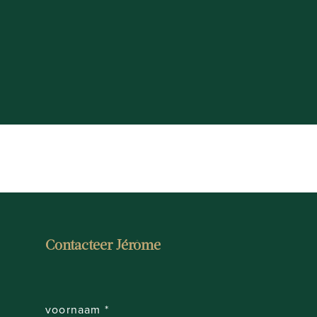
Strategische ligging nabij belangrijke uitvalswegen
Gegeerde regio rond Kortrijk (Bissegem)
Ideaal voor het realiseren van een gezinswoning op
....
Bouwgronden op dergelijke locaties zijn schaars. Bent u
een opportuniteit die u niet mag missen.
Wenst u meer informatie of een bezoek ter plaatse? Nee
Contacteer Jérôme