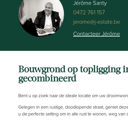
Jérôme Santy
0472 761 157
jerome@j-estate.be
Contacteer Jérôme
Bouwgrond op topligging in
gecombineerd
Bent u op zoek naar de ideale locatie om uw droomwoning
Gelegen in een rustige, doodlopende straat, geniet deze
u de perfecte setting om in alle rust te wonen, weg va