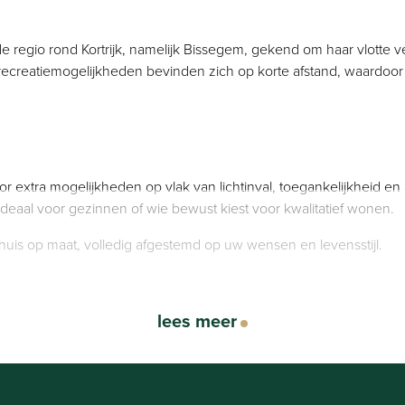
 regio rond Kortrijk, namelijk Bissegem, gekend om haar vlotte 
 recreatiemogelijkheden bevinden zich op korte afstand, waardoor
xtra mogelijkheden op vlak van lichtinval, toegankelijkheid en a
ideaal voor gezinnen of wie bewust kiest voor kwalitatief wonen.
huis op maat, volledig afgestemd op uw wensen en levensstijl.
lees meer
)
el