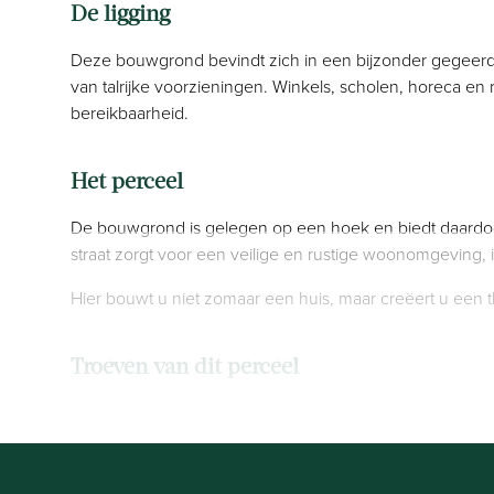
De ligging
Deze bouwgrond bevindt zich in een bijzonder gegeerde
van talrijke voorzieningen. Winkels, scholen, horeca en
bereikbaarheid.
Het perceel
De bouwgrond is gelegen op een hoek en biedt daardoor e
straat zorgt voor een veilige en rustige woonomgeving, 
Hier bouwt u niet zomaar een huis, maar creëert u een t
Troeven van dit perceel
Gelegen in een doodlopende straat (rust & veiligheid
Hoekperceel met extra mogelijkheden en open gevo
Groene omgeving met maximale privacy