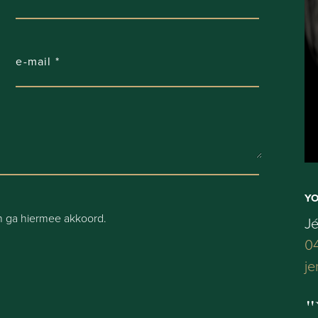
Y
 ga hiermee akkoord.
J
04
je