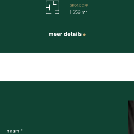
GRONDOPP.
1 659 m²
 maat
meer details
 al geruime tijd op zoek naar een perceel waar rust, bereikbaarhe
m vandaag nog contact met ons op en ontdek de mogelijkheden van