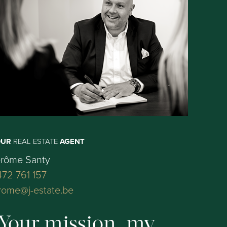
OUR
REAL ESTATE
AGENT
érôme Santy
72 761 157
rome@j-estate.be
Your mission, my