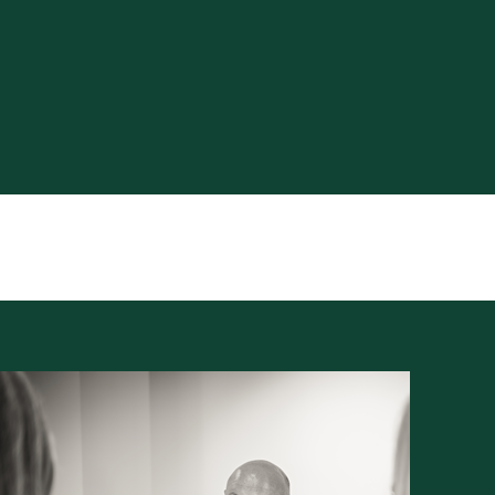
id en potentieel samenkomen? Dan is dit zonder twijfel
 dit uitzonderlijke perceel.