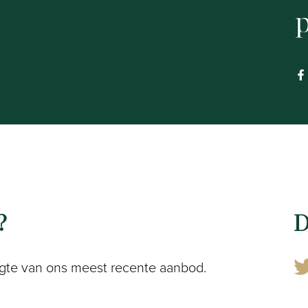
p
?
D
 hoogte van ons meest recente aanbod.