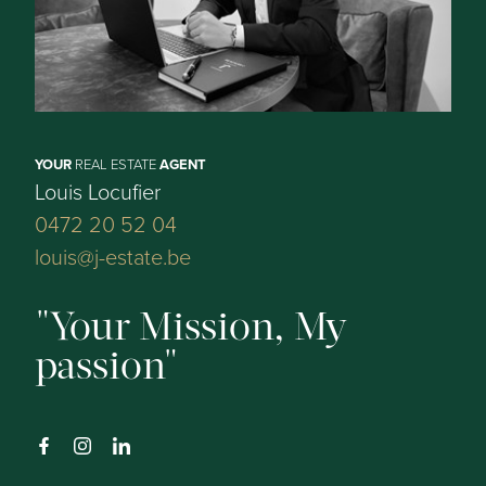
Indeling
Kelder:
YOUR
REAL ESTATE
AGENT
Ja
Louis Locufier
0472 20 52 04
louis@j-estate.be
Comfort
Your Mission, My
passion
Snelweg:
Ja - op 1000 m tot 1500 m
Treinstation:
Ja - op minder dan 500 m