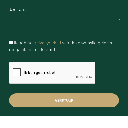
Restaurant:
Ja - op minder dan 500 m
Raamwerk:
Ik heb het
privacybeleid
van deze website gelezen
Hout, Andere
en ga hiermee akkoord.
Dak:
Zadeldak
Dakbedekking:
Dakpannen
Gevel:
Baksteen
Fundering: