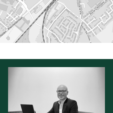
Beschikbaar vanaf:
Onmiddellijk
Perceeloppervlakte:
2.658 m²
Perceelbreedte:
47 m
Perceeldiepte:
65 m
Type constructie:
Traditioneel
Bouwlagen:
4