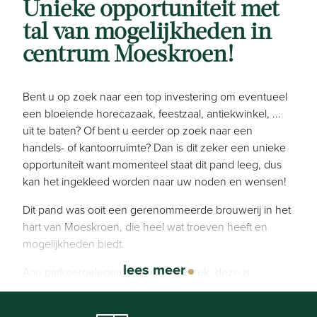
Unieke opportuniteit met
tal van mogelijkheden in
centrum Moeskroen!
Bent u op zoek naar een top investering om eventueel
een bloeiende horecazaak, feestzaal, antiekwinkel, ...
uit te baten? Of bent u eerder op zoek naar een
handels- of kantoorruimte? Dan is dit zeker een unieke
opportuniteit want momenteel staat dit pand leeg, dus
kan het ingekleed worden naar uw noden en wensen!
Dit pand was ooit een gerenommeerde brouwerij in het
hart van Moeskroen, die heel wat troeven heeft en
mogelijkheden biedt.
lees meer
Aan parkeergelegenheid geen gebrek, deze is
toegankelijk via een aparte oprit!