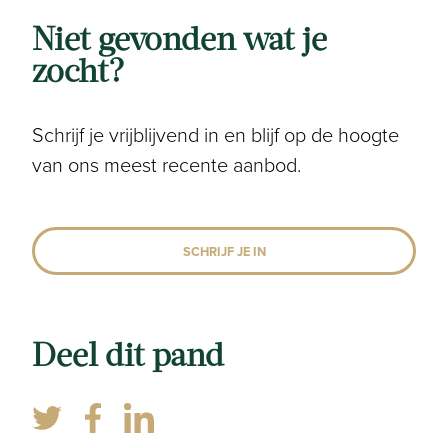
Kelder
Niet gevonden wat je
zocht?
Elektriciteit:
Gedeeltelijk vernieuwd
Schrijf je vrijblijvend in en blijf op de hoogte
van ons meest recente aanbod.
Informatieplicht
Overstromingsgevoelig:
SCHRIJF JE IN
Niet meegedeeld
Overstromingsgebied:
Deel dit pand
Niet meegedeeld
Erfgoed:
Niet meegedeeld