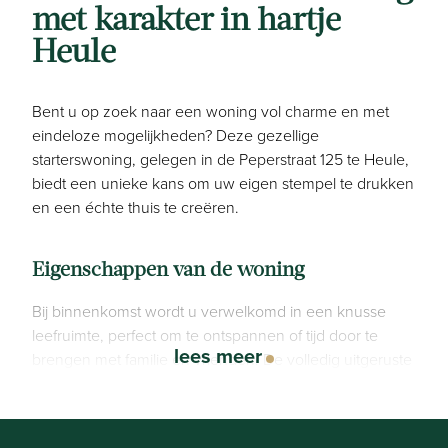
met karakter in hartje
Heule
Bent u op zoek naar een woning vol charme en met
eindeloze mogelijkheden? Deze gezellige
starterswoning, gelegen in de Peperstraat 125 te Heule,
biedt een unieke kans om uw eigen stempel te drukken
en een échte thuis te creëren.
Eigenschappen van de woning
Bij binnenkomst wordt u verwelkomd in een knusse
leefruimte, perfect om te ontspannen of tijd door te
lees meer
brengen met familie en vrienden. De volledig uitgeruste
keuken nodigt uit om culinaire hoogstandjes te
bereiden en vormt een praktische ruimte voor dagelijks
gebruik.