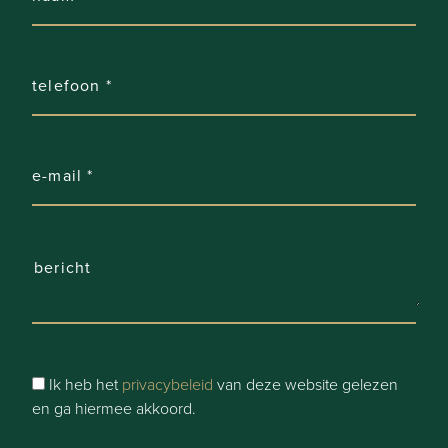
Uw droomwoning binnen handbereik
Met een vleugje persoonlijke inbreng kunt u deze
woning omtoveren tot een pareltje dat volledig aansluit
bij uw wensen en stijl.
Wilt u meer ontdekken? Plan een bezoek via www.j-
estate.be of bel ons op 0472/76.11.57.
Laat u verrassen en inspireren door het potentieel en de
charme van deze unieke woning in Heule & maak er
uw nieuwe thuis van!
Ik heb het
privacybeleid
van deze website gelezen
en ga hiermee akkoord.