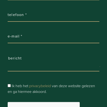
Garage:
2 (4 plaatsen)
Parking:
10
Parking Types:
Privé
Comfort
Ik heb het
privacybeleid
van deze website gelezen
Snelweg:
en ga hiermee akkoord.
Ja - op 4000 m tot 5000 m
Treinstation: