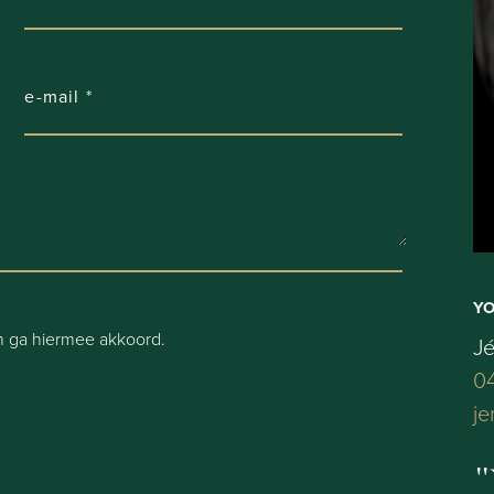
Y
 ga hiermee akkoord.
J
04
je