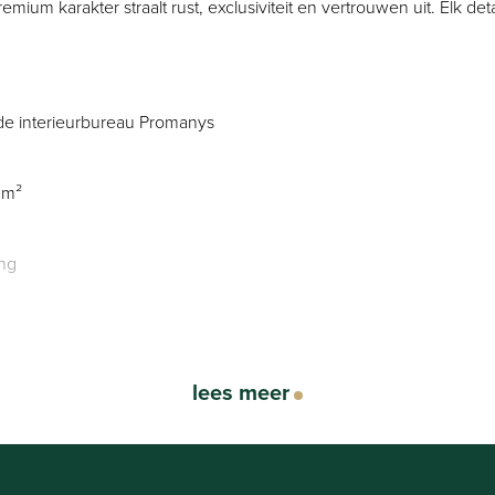
ium karakter straalt rust, exclusiviteit en vertrouwen uit. Elk det
de interieurbureau Promanys
 m²
ing
lees meer