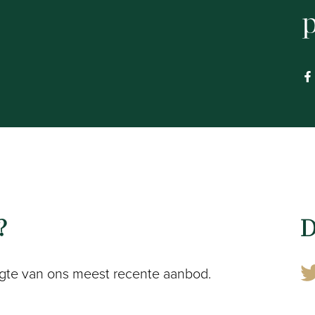
p
?
D
 hoogte van ons meest recente aanbod.