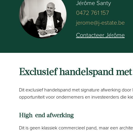
Jérôme Santy
0472 761 157
jerome@j-estate.be
Contacteer Jérôme
Exclusief handelspand met 
Dit exclusief handelspand met signature afwerking door
opportuniteit voor ondernemers en investeerders die kiezen
High-end afwerking
Dit is geen klassiek commercieel pand, maar een archite