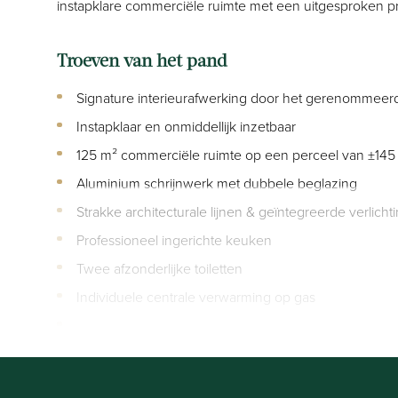
instapklare commerciële ruimte met een uitgesproken prem
Troeven van het pand
Signature interieurafwerking door het gerenommeer
Instapklaar en onmiddellijk inzetbaar
125 m² commerciële ruimte op een perceel van ±145
Aluminium schrijnwerk met dubbele beglazing
Strakke architecturale lijnen & geïntegreerde verlicht
Professioneel ingerichte keuken
Twee afzonderlijke toiletten
Individuele centrale verwarming op gas
....
Flexibele invulling