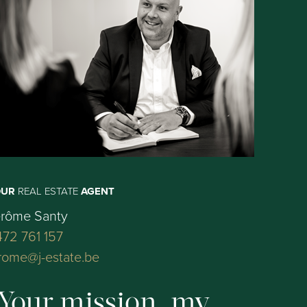
OUR
REAL ESTATE
AGENT
érôme Santy
72 761 157
rome@j-estate.be
Your mission, my