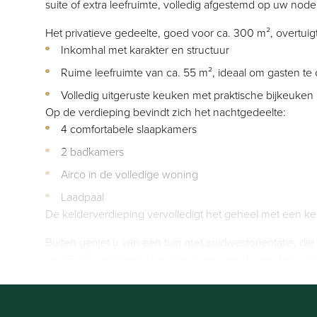
suite of extra leefruimte, volledig afgestemd op uw node
Het privatieve gedeelte, goed voor ca. 300 m², overtuig
Inkomhal met karakter en structuur
Ruime leefruimte van ca. 55 m², ideaal om gasten te
Volledig uitgeruste keuken met praktische bijkeuken
Op de verdieping bevindt zich het nachtgedeelte:
4 comfortabele slaapkamers
2 badkamers
Airco in de volledige woning
Laadpaal
De kelderverdieping vervolledigt het geheel met een kel
Buiten geniet u van een tuin met zuidwestoriëntatie, d
ca. 75 m² vormt een absolute meerwaarde voor liefhebb