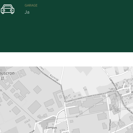
GARAGE
Ja
Leaflet
| Map data ©
OpenStreetMap
contributors