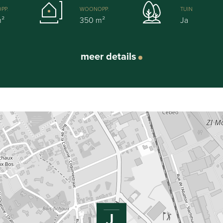
PP.
WOONOPP.
TUIN
m²
350 m²
Ja
meer details