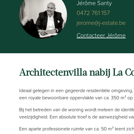
Jérôme Santy
0472 761 157
jerome@j-estate.be
Contacteer Jérôme
Architectenvilla nabij La 
Ideaal gelegen in een gegeerde residentiële omgeving, o
een royale bewoonbare oppervlakte van ca. 350 m² op 
Bij het betreden van de woning wordt meteen de identite
veelzijdigheid. Een absolute troef is de aanwezigheid va
Een aparte professionele ruimte van ca. 50 m² leent zi