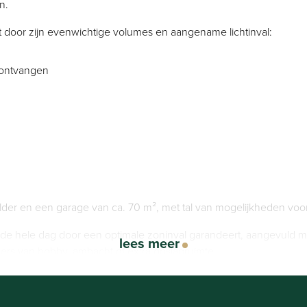
n.
t door zijn evenwichtige volumes en aangename lichtinval:
 ontvangen
der en een garage van ca. 70 m², met tal van mogelijkheden voor 
ie de hele dag door een optimale zoninval garandeert, aangevuld 
lees meer
ers van hobby, ambacht of extra opslagruimte.