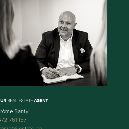
OUR
REAL ESTATE
AGENT
érôme Santy
72 761 157
rome@j-estate.be