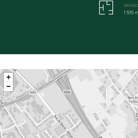
GRONDO
1 515 
+
−