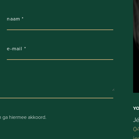
Y
 ga hiermee akkoord.
J
04
je