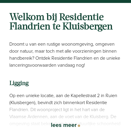
Welkom bij Residentie
Flandrien te Kluisbergen
Droomt u van een rustige woonomgeving, omgeven
door natuur, maar toch met alle voorzieningen binnen
handbereik? Ontdek Residentie Flandrien en de unieke
lanceringsvoorwaarden vandaag nog!
Ligging
Op een unieke locatie, aan de Kapellestraat 2 in Ruien
(Kluisbergen), bevindt zich binnenkort Residentie
Flandrien. Dit woonproject ligt in het hart van de
Vlaamse Ardennen, aan de voet van de Kluisberg. De
omgeving staat bekend om haar natuurlijke schoonheid
lees meer
en biedt de ideale balans tussen rust en bereikbaarheid.