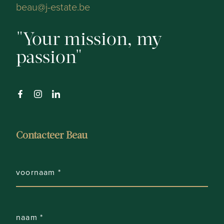
2
beau@j-estate.be
Badkamers:
Your mission, my
1
passion
WC:
1
Woonkamer:
Ja
Contacteer Beau
Keuken:
Ja
Terras:
22 m²