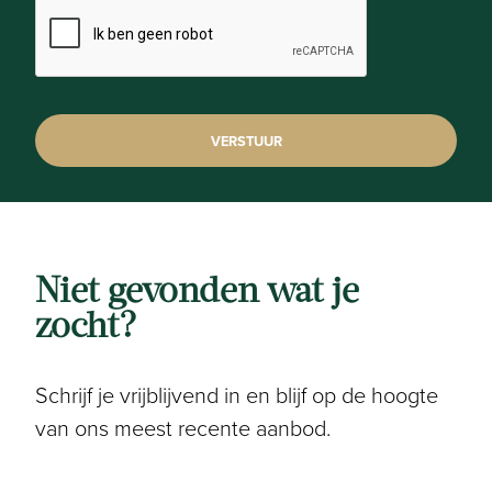
Verwarmd water:
Warmtepomp
Isolatie:
Dakisolatie, Muurisolatie, Vloerisolatie, Volledig
geïsoleerd
Niet gevonden wat je
Informatieplicht
zocht?
Overstromingsgevoelig:
Niet meegedeeld
Schrijf je vrijblijvend in en blijf op de hoogte
van ons meest recente aanbod.
Overstromingsgebied:
Niet meegedeeld