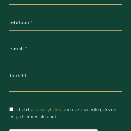
Comfort
Raamwerk:
PVC
Gevel:
Baksteen
Beglazing:
Dubbel, Superisolerend
Elektriciteit:
Conform volgens de AREI-wetgeving
Ik heb het
privacybeleid
van deze website gelezen
en ga hiermee akkoord.
Verwarming:
Warmtepomp