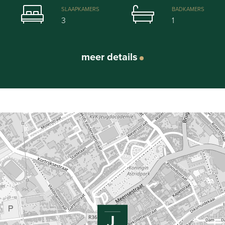
terras.
SLAAPKAMERS
BADKAMERS
3
1
een grote badkamer met moderne inloopdouche, mooie lavabomeube
apkamers. Mogelijkheid tot dressing/bureauruimte in één van de s
meer details
male indeling & uniek karakter. Charme, authenticiteit & kwalitat
r, koppel of jong gezin!