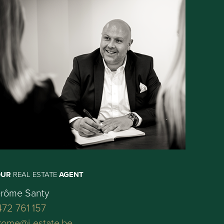
OUR
REAL ESTATE
AGENT
érôme Santy
72 761 157
rome@j-estate.be