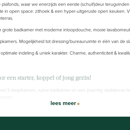
lafonds, waar we enerzijds een eerste (schuif)deur terugvinden
imte in open space: zithoek & een hyper-uitgeruste open keuken. 
terras.
een grote badkamer met moderne inloopdouche, mooie lavabomeube
apkamers. Mogelijkheid tot dressing/bureauruimte in één van de s
male indeling & uniek karakter. Charme, authenticiteit & kwalitat
or een starter, koppel of jong gezin!
t 3 slaapkamers, ruime badkamer en een prachtig stadsterras bi
vormen.
lees meer
lafonds, waar we enerzijds een eerste (schuif)deur terugvinden
imte in open space: zithoek & een hyper-uitgeruste open keuken. 