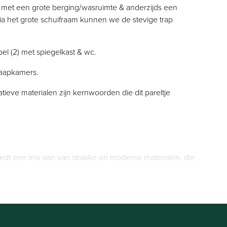
 met een grote berging/wasruimte & anderzijds een
Via het grote schuifraam kunnen we de stevige trap
l (2) met spiegelkast & wc.
laapkamers.
ieve materialen zijn kernwoorden die dit pareltje
edt een mix aan van strakke en moderne materialen, die
 met een grote berging/wasruimte & anderzijds een
Via het grote schuifraam kunnen we de stevige trap