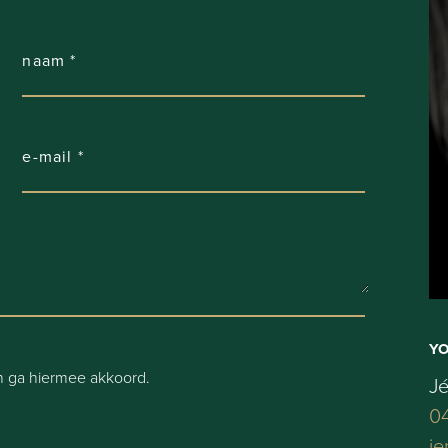
Y
 ga hiermee akkoord.
J
04
je