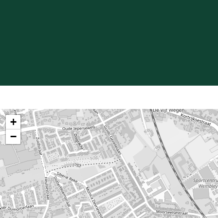
beklimmen waar je verrast wordt met een gezellig zonne
1e verdieping: Deze bestaat uit 1 ruime slaapkamer & 
Op het 2e verdiep: nachthal met de verdeling van 2 sla
Deze totale vernieuwbouw wordt gekenmerkt door een opti
perfect omschrijven.
Deze totaalrenovatie van A tot Z is ideaal voor een starte
Beschikbaarheid: Oktober 2026.
+
Bezoek op afspraak.
−
Meer info via www.j-estate.be
Bezoek op afspraak.
Huurwaarborg: 3 maanden.
Meer info via www.j-estate.be