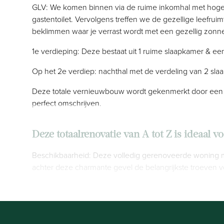
GLV: We komen binnen via de ruime inkomhal met hoge p
gastentoilet. Vervolgens treffen we de gezellige leefru
beklimmen waar je verrast wordt met een gezellig zonne
1e verdieping: Deze bestaat uit 1 ruime slaapkamer & 
Op het 2e verdiep: nachthal met de verdeling van 2 sla
Deze totale vernieuwbouw wordt gekenmerkt door een opti
perfect omschrijven.
Deze totaalrenovatie van A tot Z is ideaal vo
Beschikbaarheid: Deze volledig gerenoveerde woning me
achter deze charmante gevel de belangrijkste troeven 
Indeling
GLV: We komen binnen via de ruime inkomhal met hoge p
gastentoilet. Vervolgens treffen we de gezellige leefru