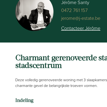
Jérôme Santy
0472 761 157
jerome@j-estate.be
Contacteer Jérôme
Charmant gerenoveerde st
stadscentrum
Deze volledig gerenoveerde woning met 3 slaapkamers, 
charmante gevel de belangrijkste troeven vormen.
Indeling