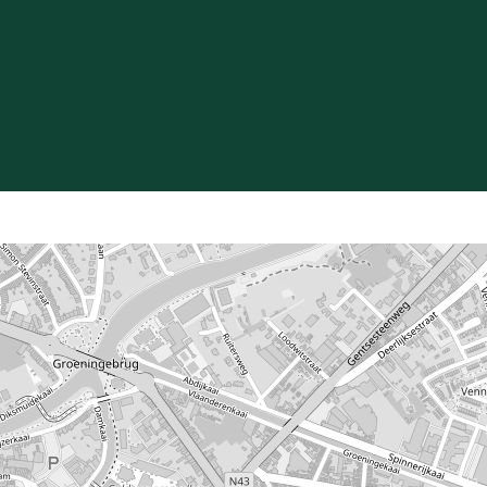
l (2) met spiegelkast & wc.
laapkamers.
ieve materialen zijn kernwoorden die dit pareltje
Leaflet
| Map data ©
OpenStreetMap
contributors