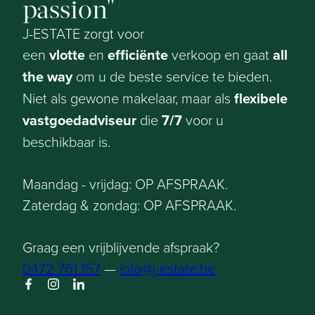
passion
J-ESTATE zorgt voor
een
vlotte
en
efficiënte
verkoop en gaat
all
the way
om u de beste service te bieden.
Niet als gewone makelaar, maar als
flexibele
vastgoedadviseur
die
7/7
voor u
beschikbaar is.
Maandag - vrijdag: OP AFSPRAAK.
Zaterdag & zondag: OP AFSPRAAK.
Graag een vrijblijvende afspraak?
0472 761 157
—
info@j-estate.be