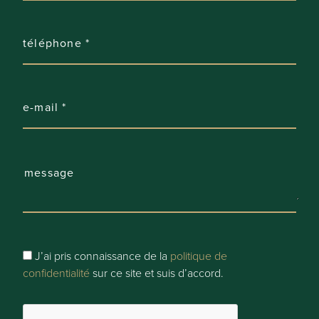
Garage:
2 (4 places)
Parking:
10
Parking Types:
Privé
Comfort
J’ai pris connaissance de la
politique de
Autoroute:
confidentialité
sur ce site et suis d’accord.
oui - 4000 m à 5000 m
Gare: