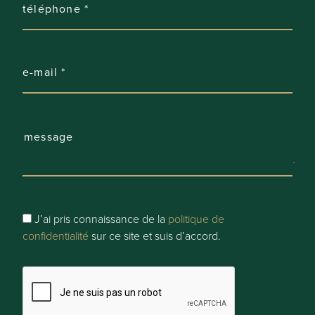
2
Parking:
4
Parking Types:
Privé
Données cadastrales
J’ai pris connaissance de la
politique de
Surface:
confidentialité
sur ce site et suis d’accord.
1.515 m²
Fournir des informations