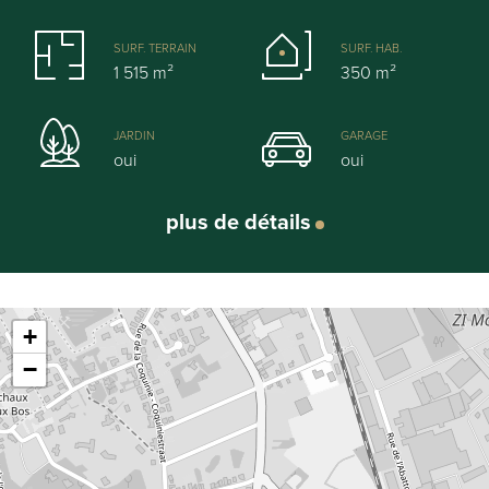
Un espace professionnel distinct de ±50 m² permet
d’accueillir une activité libérale, un bureau haut de
SURF. TERRAIN
SURF. HAB.
gamme ou peut aisément être transformé en suite
1 515 m²
350 m²
parentale de plain-pied ou en espace de vie
complémentaire selon vos besoins.
JARDIN
GARAGE
La partie privative, développant près de 300 m², séduit
oui
oui
par ses volumes équilibrés et sa luminosité :
Hall d’entrée accueillant et structurant
plus de détails
Spacieux séjour de ±55 m², idéal pour recevoir
Cuisine équipée accompagnée de son arrière-
Leaflet
| Map data ©
OpenStreetMap
contributors
cuisine fonctionnelle
Général
+
Système de climatisation au sein de la propriété
−
Borne de recharge
Adresse:
Avenue Reine Astrid 87, Mouscron
À l’étage, l’espace nuit propose :
Référence:
4 chambres confortables