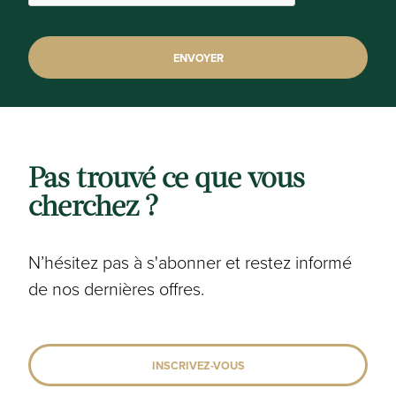
Autorisation urbanistique délivrée:
oui
Affectation urbanistique:
Zone d'habitat
Pas trouvé ce que vous
Sensible aux inondations:
cherchez ?
Pas annoncé
Zone inondable:
N’hésitez pas à s'abonner et restez informé
Pas annoncé
de nos dernières offres.
Patrimoine protégé:
Site non-protégé
INSCRIVEZ-VOUS