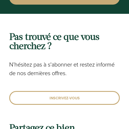
Aucun
Zone inondable:
Aucun
Pas trouvé ce que vous
Patrimoine protégé:
cherchez ?
Site non-protégé
N’hésitez pas à s'abonner et restez informé
de nos dernières offres.
Information PEB
No certificat PEB:
INSCRIVEZ-VOUS
20240909-0003361776-KNR-2
Classe énergétique:
A
Partagez ce bien