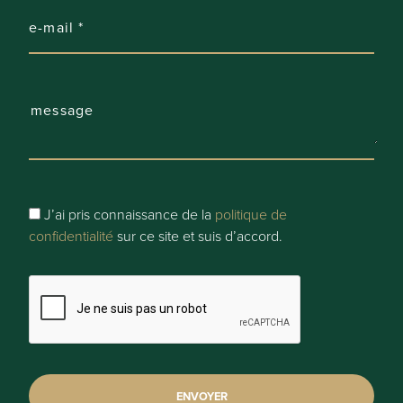
Fournir des informations
Autorisation urbanistique délivrée:
oui
Droit de préemption:
Non
J’ai pris connaissance de la
politique de
Registre des mesures:
confidentialité
sur ce site et suis d’accord.
Non
Désicion judiciaire:
Aucune mesure judiciaire de récupération ou mesure
administrative imposée
Sensible aux inondations: