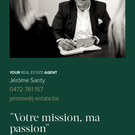
Type:
Bureau commercial
Disponible:
à l'acte
Superficie de la parcelle:
125 m²
YOUR
REAL ESTATE
AGENT
Largeur parcelle:
Jérôme Santy
6,8 m
0472 761 157
jerome@j-estate.be
Surface construite:
145 m²
Votre mission, ma
Année de construction:
passion
1966