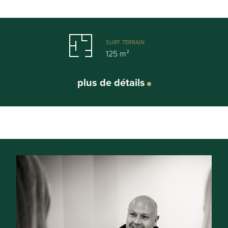
SURF. TERRAIN
125 m²
plus de détails
Général
Adresse:
Courtrai
Référence:
JS/TK/0765