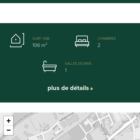
SURF. HAB.
CHAMBRES
106 m²
2
SALLES DE BAIN
1
plus de détails
Leaflet
| Map data ©
OpenStreetMap
contributors
Général
+
−
Adresse: