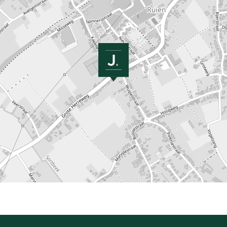
Kapellestraat 2, Mont-De-L'enclus
Référence:
BV/TK/0670
Prix demandé:
€ 419.000
Type:
Appartement
Disponible:
Lorsqu'il sera prêt
Surface habitable:
106 m²
Type de constr.: