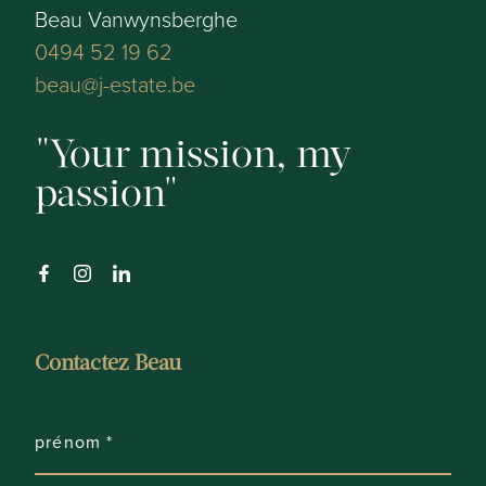
Beau Vanwynsberghe
Chambres à coucher:
0494 52 19 62
2
beau@j-estate.be
Salles de bains:
Your mission, my
1
passion
Toilette:
1
Salon:
oui
Contactez Beau
Cuisine:
oui
Terrasse: