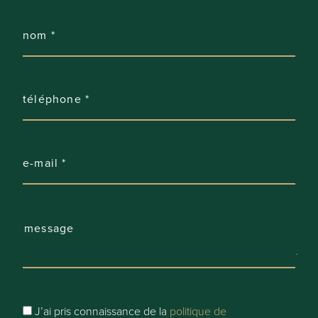
22 m²
Comfort
Châssis:
PVC
Façade:
Brique
Vitrage:
Double, Vitrage à isolation renforcée
Electricité:
Conform volgens de AREI-wetgeving
J’ai pris connaissance de la
politique de