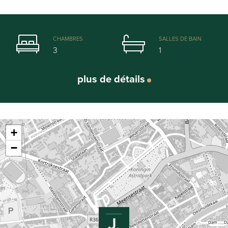
CHAMBRES
SALLES DE BAIN
3
1
plus de détails
Leaflet
| Map data ©
OpenStreetMap
contributors
Général
+
−
Adresse:
Rekollettenstraat 106, Courtrai
Référence:
JS/TH/0771