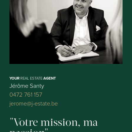
Etat général:
Prêt à s'installer
Division
Pièces:
8
YOUR
REAL ESTATE
AGENT
Chambres à coucher:
Jérôme Santy
3
0472 761 157
jerome@j-estate.be
Salles de bains:
1
Votre mission, ma
Toilette: