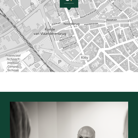
Prix:
€ 900/mois
Type:
Maison de ville
Disponible:
01-10-26
Type de constr.:
Traditionnelle
Largeur façade:
3,5 m
Niveau:
3