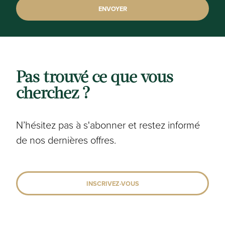
oui - < 500 m
Arrêt de bus:
oui - < 500 m
Commerce:
Pas trouvé ce que vous
oui - 500 m à 1000 m
cherchez ?
Ecoles:
oui - 1500 m à 2000 m
N’hésitez pas à s'abonner et restez informé
de nos dernières offres.
Garderie:
oui - 1000 m à 1500 m
Banque:
INSCRIVEZ-VOUS
oui - 500 m à 1000 m
Loisirs: