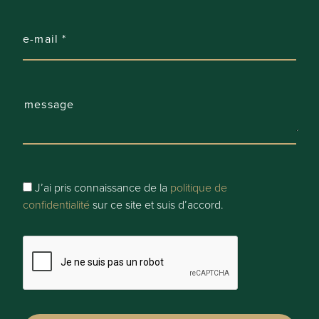
Comfort
Sans danger pour enfants:
oui
Autoroute:
oui - 1500 m à 2000 m
J’ai pris connaissance de la
politique de
Gare:
confidentialité
sur ce site et suis d’accord.
oui - 1500 m à 2000 m
Arrêt de train:
oui - 1500 m à 2000 m
Correspondance de bus: